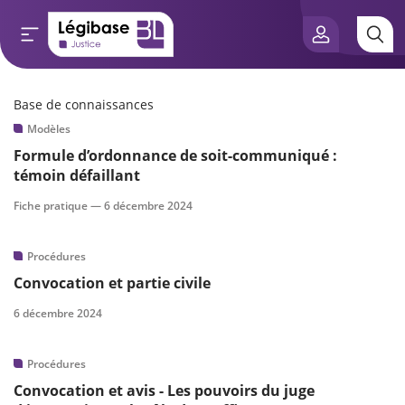
Base de connaissances
Aller au contenu principal
Modèles
e connaissances
Formule d’ordonnance de soit-communiqué :
témoin défaillant
tés
Fiche pratique —
6 décembre 2024
e vue de l’expert
Procédures
és
Convocation et partie civile
6 décembre 2024
scientifique
Procédures
Convocation et avis - Les pouvoirs du juge