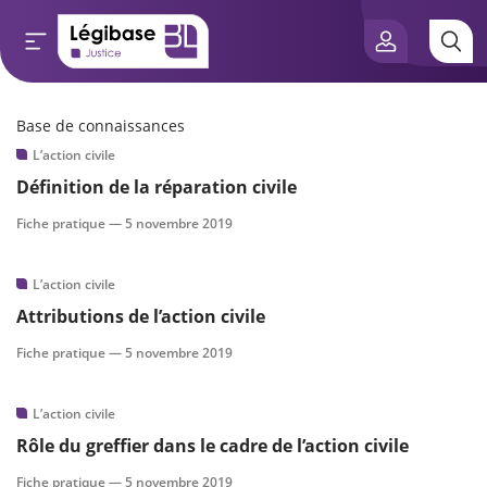
Base de connaissances
Aller au contenu principal
L’action civile
e connaissances
Définition de la réparation civile
tés
Fiche pratique —
5 novembre 2019
e vue de l’expert
L’action civile
Attributions de l’action civile
és
Fiche pratique —
5 novembre 2019
L’action civile
scientifique
Rôle du greffier dans le cadre de l’action civile
Fiche pratique —
5 novembre 2019