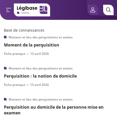
Base de connaissances
Aller au contenu principal
Moment et lieu des perquisitions et saisies
e connaissances
Moment de la perquisition
tés
Fiche pratique —
13 avril 2026
e vue de l’expert
Moment et lieu des perquisitions et saisies
Perquisition : la notion de domicile
és
Fiche pratique —
13 avril 2026
Moment et lieu des perquisitions et saisies
scientifique
Perquisition au domicile de la personne mise en
examen