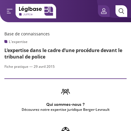
Base de connaissances
Aller au contenu principal
L'expertise
e connaissances
L’expertise dans le cadre d’une procédure devant le
tribunal de police
tés
Fiche pratique —
29 avril 2015
e vue de l’expert
és
Qui sommes-nous ?
Découvrez notre expertise juridique Berger-Levrault
scientifique