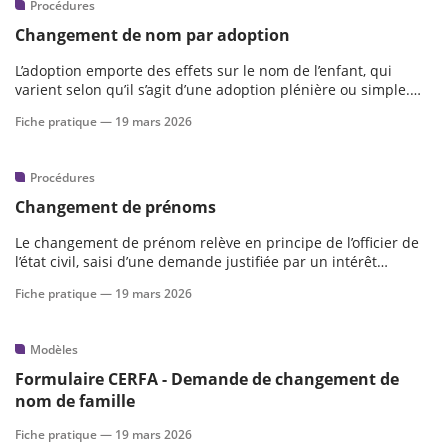
Procédures
Changement de nom par adoption
L’adoption emporte des effets sur le nom de l’enfant, qui
varient selon qu’il s’agit d’une adoption plénière ou simple.
Ces règles, fixées par le Code civil, déterminent les modalités
Fiche pratique —
19 mars 2026
d’attribution et de conservation du nom.Plan
Procédures
Changement de prénoms
Le changement de prénom relève en principe de l’officier de
l’état civil, saisi d’une demande justifiée par un intérêt
légitime. En cas de difficulté ou de refus, le juge intervient
Fiche pratique —
19 mars 2026
pour statuer, en tenant compte des situations
particulières.Plan
Modèles
Formulaire CERFA - Demande de changement de
nom de famille
Fiche pratique —
19 mars 2026