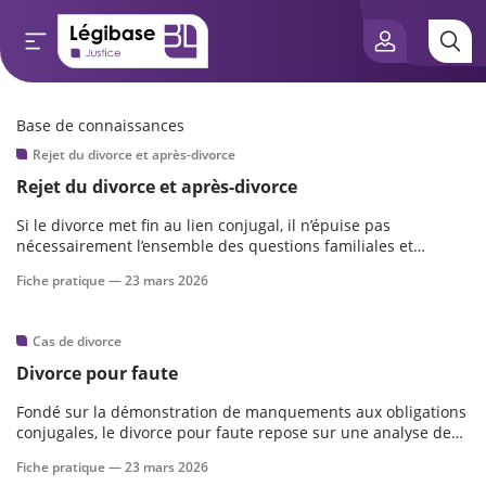
Base de connaissances
Aller au contenu principal
Rejet du divorce et après-divorce
e connaissances
Rejet du divorce et après-divorce
tés
Si le divorce met fin au lien conjugal, il n’épuise pas
nécessairement l’ensemble des questions familiales et
patrimoniales nées de la séparation.
e vue de l’expert
Fiche pratique —
23 mars 2026
és
Cas de divorce
Divorce pour faute
Fondé sur la démonstration de manquements aux obligations
scientifique
conjugales, le divorce pour faute repose sur une analyse des
comportements ayant conduit à la rupture du couple.
Fiche pratique —
23 mars 2026