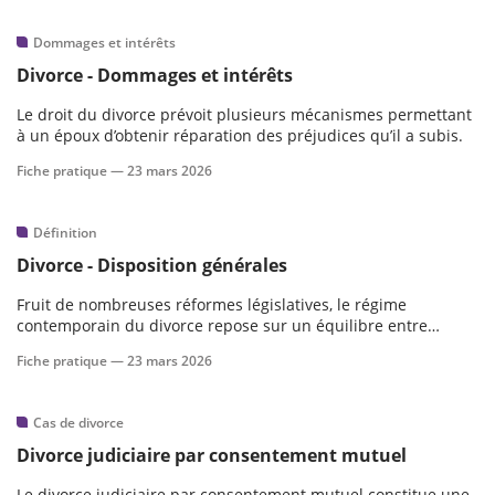
Dommages et intérêts
Divorce - Dommages et intérêts
Le droit du divorce prévoit plusieurs mécanismes permettant
à un époux d’obtenir réparation des préjudices qu’il a subis.
Fiche pratique —
23 mars 2026
Définition
Divorce - Disposition générales
Fruit de nombreuses réformes législatives, le régime
contemporain du divorce repose sur un équilibre entre
autonomie des époux, protection des enfants et intervention
Fiche pratique —
23 mars 2026
du juge.
Cas de divorce
Divorce judiciaire par consentement mutuel
Le divorce judiciaire par consentement mutuel constitue une