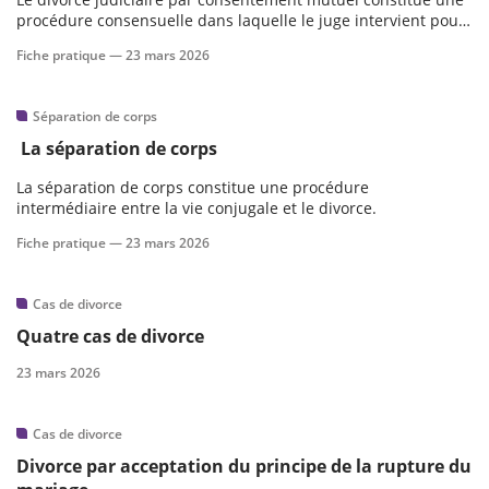
procédure consensuelle dans laquelle le juge intervient pour
vérifier la validité de la convention conclue entre les époux et
Fiche pratique —
23 mars 2026
préserver les intérêts des parties ainsi que ceux des enfants.
Séparation de corps
La séparation de corps
La séparation de corps constitue une procédure
intermédiaire entre la vie conjugale et le divorce.
Fiche pratique —
23 mars 2026
Cas de divorce
Quatre cas de divorce
23 mars 2026
Cas de divorce
Divorce par acceptation du principe de la rupture du