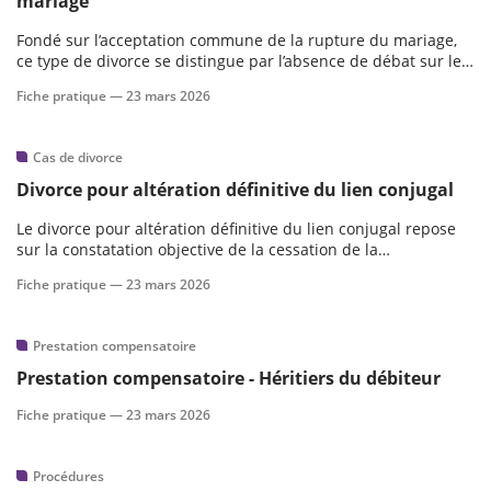
mariage
Fondé sur l’acceptation commune de la rupture du mariage,
ce type de divorce se distingue par l’absence de débat sur les
fautes ou les responsabilités des époux. Encadrée par des
Fiche pratique —
23 mars 2026
règles procédurales précises, cette voie de divorce implique
un consentement éclairé et irrévocable.Plan
Cas de divorce
Divorce pour altération définitive du lien conjugal
Le divorce pour altération définitive du lien conjugal repose
sur la constatation objective de la cessation de la
communauté de vie entre les époux.
Fiche pratique —
23 mars 2026
Prestation compensatoire
Prestation compensatoire - Héritiers du débiteur
Fiche pratique —
23 mars 2026
Procédures