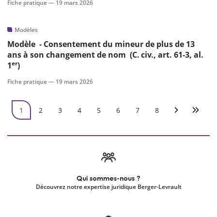
Fiche pratique —
19 mars 2026
Modèles
Modèle - Consentement du mineur de plus de 13
ans à son changement de nom (C. civ., art. 61-3, al.
er
1
)
Fiche pratique —
19 mars 2026
Pagination
1
2
3
4
5
6
7
8
Page courante
Page
Page
Page
Page
Page
Page
Page
Page suivan
Derniè
Qui sommes-nous ?
Découvrez notre expertise juridique Berger-Levrault