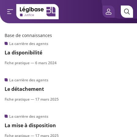
Base de connaissances
Aller au contenu principal
La carrière des agents
e connaissances
La disponibilité
tés
Fiche pratique —
6 mars 2024
e vue de l’expert
La carrière des agents
Le détachement
és
Fiche pratique —
17 mars 2025
La carrière des agents
scientifique
La mise à disposition
Fiche pratique —
17 mars 2025