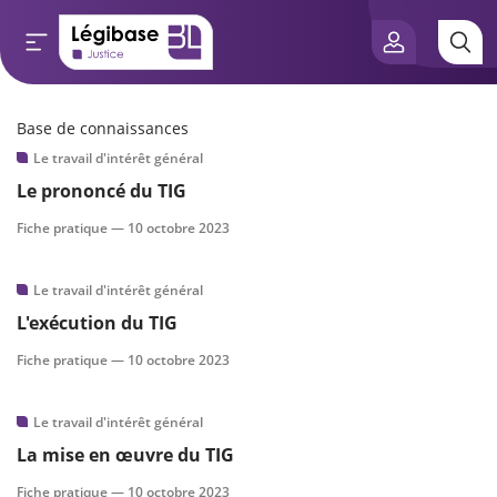
Base de connaissances
Aller au contenu principal
Le travail d'intérêt général
e connaissances
Le prononcé du TIG
tés
Fiche pratique —
10 octobre 2023
e vue de l’expert
Le travail d'intérêt général
L'exécution du TIG
és
Fiche pratique —
10 octobre 2023
Le travail d'intérêt général
scientifique
La mise en œuvre du TIG
Fiche pratique —
10 octobre 2023