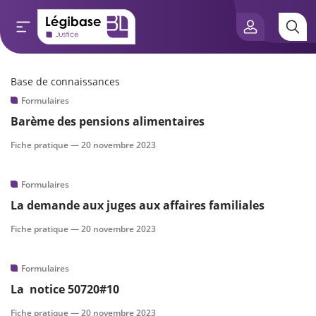
Base de connaissances
Aller au contenu principal
Formulaires
e connaissances
Barème des pensions alimentaires
tés
Fiche pratique —
20 novembre 2023
e vue de l’expert
Formulaires
La demande aux juges aux affaires familiales
és
Fiche pratique —
20 novembre 2023
Formulaires
scientifique
La notice 50720#10
Fiche pratique —
20 novembre 2023