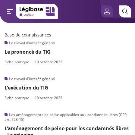
Base de connaissances
Aller au contenu principal
Le travail d'intérêt général
e connaissances
Le prononcé du TIG
tés
Fiche pratique —
10 octobre 2023
e vue de l’expert
Le travail d'intérêt général
L'exécution du TIG
és
Fiche pratique —
10 octobre 2023
Les aménagements de peine applicables aux condamnés libres (CPP,
scientifique
art. 723-15)
L'aménagement de peine pour les condamnés libres