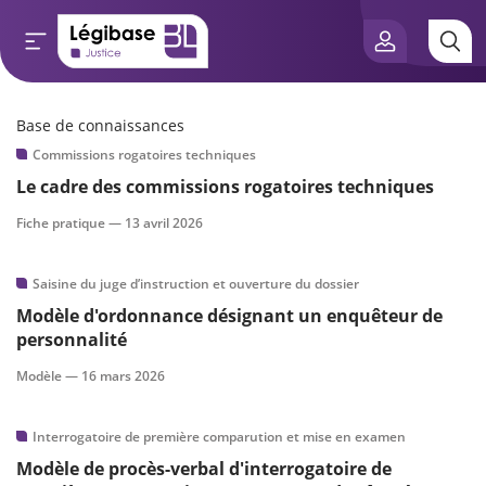
Base de connaissances
Aller au contenu principal
Commissions rogatoires techniques
e connaissances
Le cadre des commissions rogatoires techniques
tés
Fiche pratique —
13 avril 2026
e vue de l’expert
Saisine du juge d’instruction et ouverture du dossier
Modèle d'ordonnance désignant un enquêteur de
és
personnalité
Modèle —
16 mars 2026
scientifique
Interrogatoire de première comparution et mise en examen
Modèle de procès-verbal d'interrogatoire de