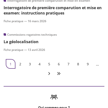
Interrogatoire de première comparution et mise en examen
Interrogatoire de première comparution et mise en
examen: instructions pratiques
Fiche pratique —
16 mars 2026
Commissions rogatoires techniques
La géolocalisation
Fiche pratique —
13 avril 2026
Pagination
…
1
2
3
4
5
6
7
8
9
Page courante
Page
Page
Page
Page
Page
Page
Page
Page
Page suivante
Dernière page
Qui sommes-nous ?