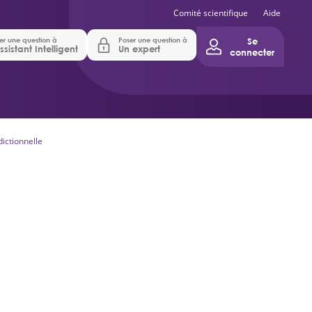
Comité scientifique
Aide
er une question à
Poser une question à
Se
ssistant Intelligent
Un expert
connecter
dictionnelle