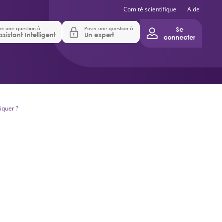
Comité scientifique
Aide
er une question à
Poser une question à
Se
ssistant Intelligent
Un expert
connecter
diquer ?