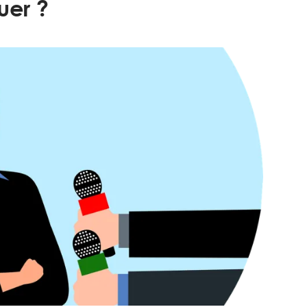
uer ?