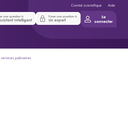
Comité scientifique
Aide
er une question à
Poser une question à
Se
ssistant Intelligent
Un expert
connecter
s services judiciaires