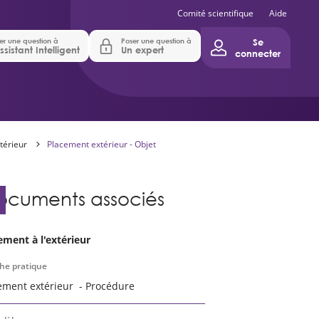
Comité scientifique
Aide
er une question à
Poser une question à
Se
ssistant Intelligent
Un expert
connecter
térieur
Placement extérieur - Objet
ocuments associés
ement à l'extérieur
che pratique
ement extérieur - Procédure