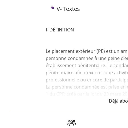
V- Textes
I- DÉFINITION
Le placement extérieur (PE) est un a
personne condamnée à une peine d’em
établissement pénitentiaire. Le condam
pénitentiaire afin d’exercer une activi
professionnelle ou encore de participe
La personne condamnée est prise en ch
Déjà ab