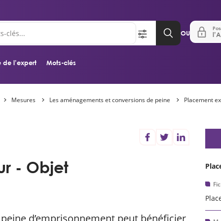
Pos
OU
l’A
 de l’expert
Mots-clés
Mesures
Les aménagements et conversions de peine
Placement ex
Aller au contenu principal
D
ur - Objet
Plac
Fi
Plac
peine d’emprisonnement peut bénéficier