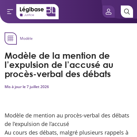
Aller au contenu principal
Modèle
e connaissances
Modèle de la mention de
tés
l’expulsion de l’accusé au
procès-verbal des débats
e vue de l’expert
Mis à jour le
7 juillet 2026
és
Modèle de mention au procès-verbal des débats
scientifique
de l’expulsion de l’accusé
Au cours des débats, malgré plusieurs rappels à